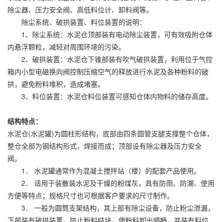
除尘器、压力安全阀、高低料位计、卸料阀等。
除尘系统、破拱装置、料位装置的说明：
1、除尘系统：水泥仓顶部装有电动除尘装置，可有效吸附仓体
内悬浮颗粒，减轻对周围环境的污染。
2、破拱装置：水泥仓下锥部装有吹气破拱装置，利用位于气控
箱内小型电磁换向阀控制压缩空气的释放进行水泥及各种粉料的破
拱，避免粉料堆积，造成堵塞。
3、料位装置：水泥仓料位装置可感知仓体内物料的储存高度。
结构特点：
水泥仓(水泥罐)为圆柱形结构，底部由四条圆管支腿支撑整个仓体，
整仓全部为钢结构形式，焊接而成；顶部设有除尘器及压力安全
阀。
1． 水泥罐通常作为混凝土搅拌站（楼）的配套产品使用。
2． 适用于装散装水泥及干燥的粉煤灰，具有防雨、防潮、使用
方便等特点；规格尺寸也可根据客户要求的尺寸制作。
3． 一般为圆筒支架结构，其上部有除尘设备，防止粉尘泄漏，
下部装有破拱装置，防止粉料结块，使粉料卸出顺畅，并装有料位