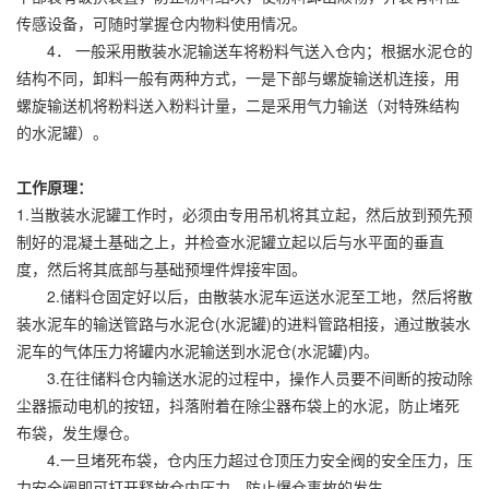
传感设备，可随时掌握仓内物料使用情况。
4． 一般采用散装水泥输送车将粉料气送入仓内；根据水泥仓的
结构不同，卸料一般有两种方式，一是下部与螺旋输送机连接，用
螺旋输送机将粉料送入粉料计量，二是采用气力输送（对特殊结构
的水泥罐）。
工作原理：
1.当散装水泥罐工作时，必须由专用吊机将其立起，然后放到预先预
制好的混凝土基础之上，并检查水泥罐立起以后与水平面的垂直
度，然后将其底部与基础预埋件焊接牢固。
2.储料仓固定好以后，由散装水泥车运送水泥至工地，然后将散
装水泥车的输送管路与水泥仓(水泥罐)的进料管路相接，通过散装水
泥车的气体压力将罐内水泥输送到水泥仓(水泥罐)内。
3.在往储料仓内输送水泥的过程中，操作人员要不间断的按动除
尘器振动电机的按钮，抖落附着在除尘器布袋上的水泥，防止堵死
布袋，发生爆仓。
4.一旦堵死布袋，仓内压力超过仓顶压力安全阀的安全压力，压
力安全阀即可打开释放仓内压力，防止爆仓事故的发生。