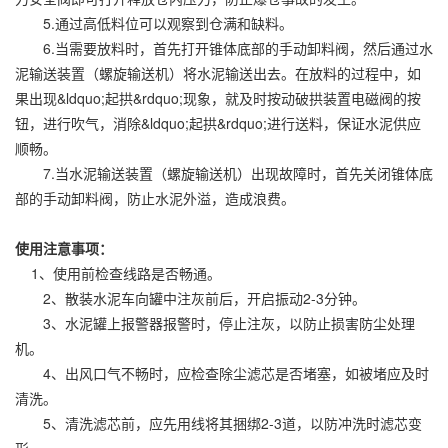
5.通过高低料位可以观察到仓满和缺料。
6.当需要放料时，首先打开锥体底部的手动卸料阀，然后通过水
泥输送装置（螺旋输送机）将水泥输送出去。在放料的过程中，如
果出现&ldquo;起拱&rdquo;现象，就及时按动破拱装置电磁阀的按
钮，进行吹气，消除&ldquo;起拱&rdquo;进行送料，保证水泥供应
顺畅。
7.当水泥输送装置（螺旋输送机）出现故障时，首先关闭锥体底
部的手动卸料阀，防止水泥外溢，造成浪费。
使用注意事项：
1、使用前检查线路是否畅通。
2、散装水泥车向罐中注灰前后，开启振动2-3分钟。
3、水泥罐上报警器报警时，停止注灰，以防止损害防尘处理
机。
4、出风口气不畅时，应检查除尘滤芯是否堵塞，如被堵应及时
清洗。
5、清洗滤芯前，应先用线将其捆绑2-3道，以防冲洗时滤芯变