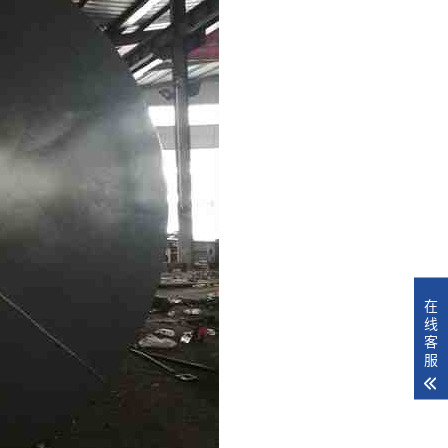
在
线
客
服