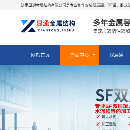
济南显通金属结构有限公司是专业制作安装双层罐、SF罐、卧式
多年金属
集双层罐储油罐加
网站首页
产品中心
双层罐