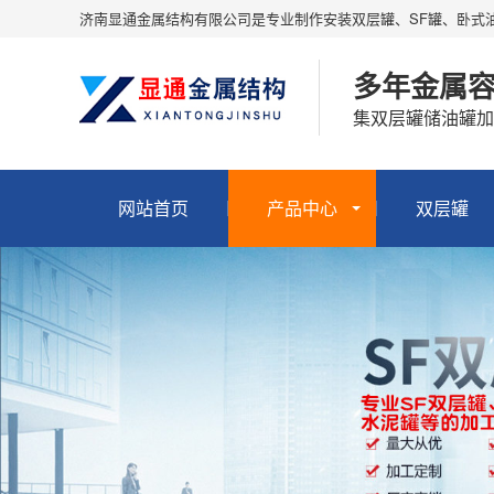
济南显通金属结构有限公司是专业制作安装双层罐、SF罐、卧式
多年金属
集双层罐储油罐加
网站首页
产品中心
双层罐