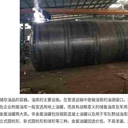
储存油品的容器。油库的主要设施。在管道运输中是输油管的油源接口。
及企业附属油库一般宜选用地上油罐，而具有战略意义的储备油库及军用
金属油罐两大类。非金属油罐包括钢筋混凝土油罐以及用于军队野战油库
立式圆柱形、卧式圆柱形和球形等三种。金属油罐因造价低、不易渗漏、