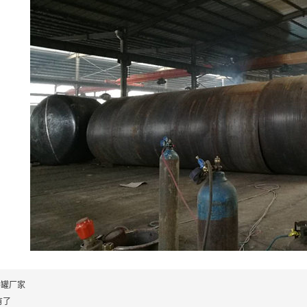
层罐厂家
有了