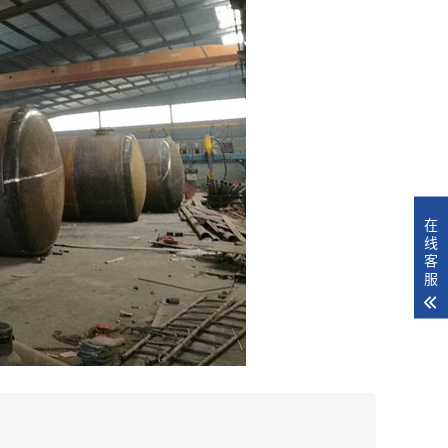
在
线
客
服