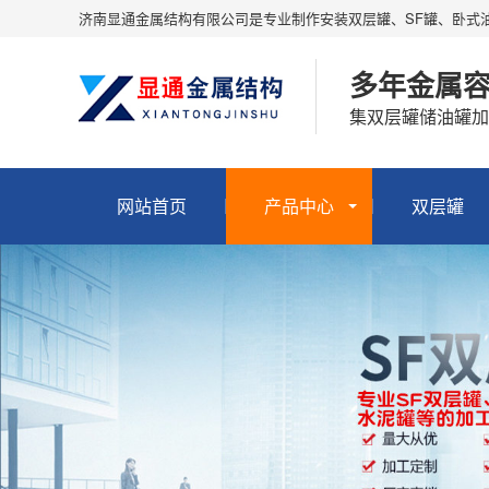
济南显通金属结构有限公司是专业制作安装双层罐、SF罐、卧式
多年金属
集双层罐储油罐加
网站首页
产品中心
双层罐