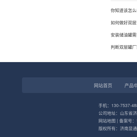
你知道该怎么
如何做好双层
安装储油罐需
判断双层罐厂
网站首页
产品
手机：130-7537-48
公司地址：山东省济
网站地图
| 备案号：
版权所有：济南显通金属结