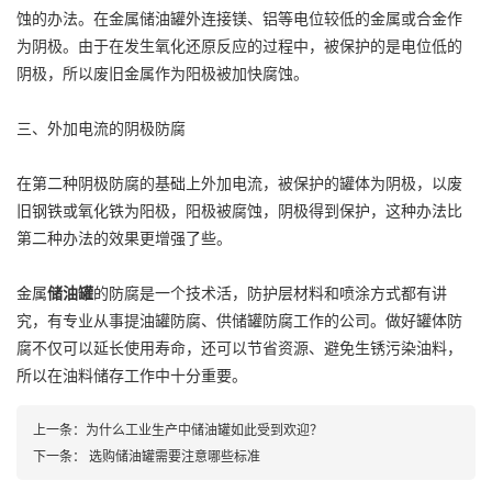
蚀的办法。在金属储油罐外连接镁、铝等电位较低的金属或合金作
为阴极。由于在发生氧化还原反应的过程中，被保护的是电位低的
阴极，所以废旧金属作为阳极被加快腐蚀。
三、外加电流的阴极防腐
在第二种阴极防腐的基础上外加电流，被保护的罐体为阴极，以废
旧钢铁或氧化铁为阳极，阳极被腐蚀，阴极得到保护，这种办法比
第二种办法的效果更增强了些。
金属
储油罐
的防腐是一个技术活，防护层材料和喷涂方式都有讲
究，有专业从事提油罐防腐、供储罐防腐工作的公司。做好罐体防
腐不仅可以延长使用寿命，还可以节省资源、避免生锈污染油料，
所以在油料储存工作中十分重要。
上一条：
为什么工业生产中储油罐如此受到欢迎？
下一条：
选购储油罐需要注意哪些标准